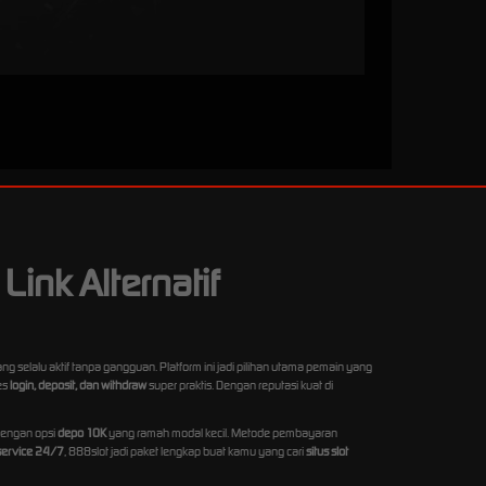
ink Alternatif
ng selalu aktif tanpa gangguan. Platform ini jadi pilihan utama pemain yang
es
login, deposit, dan withdraw
super praktis. Dengan reputasi kuat di
 dengan opsi
depo 10K
yang ramah modal kecil. Metode pembayaran
service 24/7
, 888slot jadi paket lengkap buat kamu yang cari
situs slot