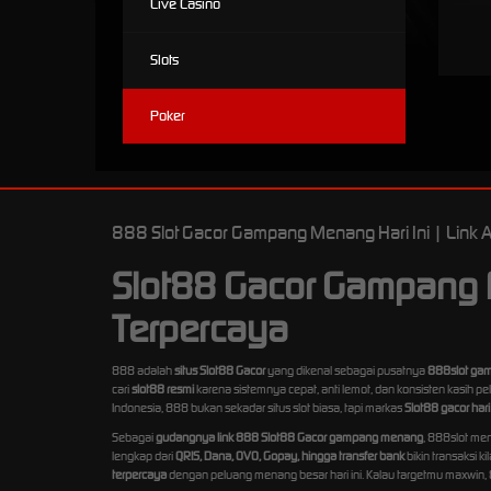
Live Casino
Slots
Poker
888 Slot Gacor Gampang Menang Hari Ini | Link Al
Slot88 Gacor Gampang Me
Terpercaya
888 adalah
situs Slot88 Gacor
yang dikenal sebagai pusatnya
888slot gam
cari
slot88 resmi
karena sistemnya cepat, anti lemot, dan konsisten kasih 
Indonesia, 888 bukan sekadar situs slot biasa, tapi markas
Slot88 gacor hari 
Sebagai
gudangnya link 888 Slot88 Gacor gampang menang
, 888slot men
lengkap dari
QRIS, Dana, OVO, Gopay, hingga transfer bank
bikin transaksi k
terpercaya
dengan peluang menang besar hari ini. Kalau targetmu maxwin, 