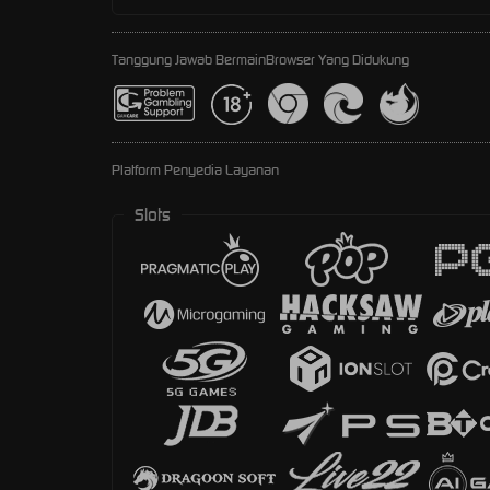
Tanggung Jawab Bermain
Browser Yang Didukung
Platform Penyedia Layanan
Slots