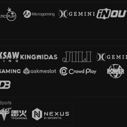
Sports