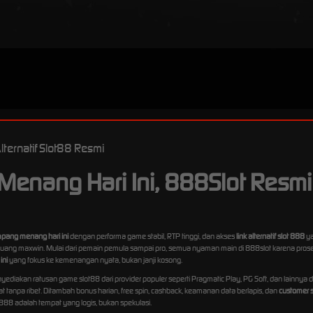
ternatif Slot88 Resmi
nang Hari Ini, 888Slot Resmi L
pang menang hari ini
dengan performa game stabil, RTP tinggi, dan akses
link alternatif slot 888
ya
peluang maxwin. Mulai dari pemain pemula sampai pro, semua nyaman main di 888slot karena pros
ini
yang fokus ke kemenangan nyata, bukan janji kosong.
yediakan ratusan game slot88 dari provider populer seperti Pragmatic Play, PG Soft, dan lainnya
ilat tanpa ribet. Ditambah bonus harian, free spin, cashback, keamanan data berlapis, dan
customer 
888 adalah tempat yang logis, bukan spekulasi.