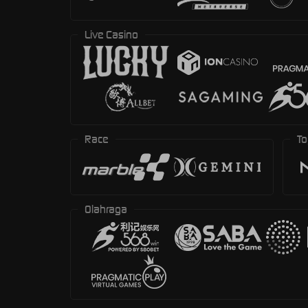
Live Casino
Race
To
Olahraga