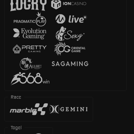
Race
Togel