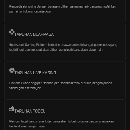
Penyedia slot online dengan beragam pilihan game menarik yang memudahkan
pemain untuk mencapai jackpot
TARUHAN OLAHRAGA
Sportsbook Gaming Platform Terbaik menawarkan lebih banyak game, odds yang
lebih tinggi, dan menyediakan pilihan yang lebih banyak untuk pemain.
TARUHAN LIVE KASINO
Platform Pilihan bagi perusahaan-perusahaan terbaik di dunia, dengan pilihan
variasi game terbanyak
TARUHAN TOGEL
Platform togel yang menarik dari perusahan terbaik di dunia yang menawarkan
hadiah kemenangan besar