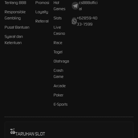
Tentang 888
Promosi
Hot
cs888offici
Games
al
Responsible
Loyalty
Gambling
Slots
+62859-40
Referral
33-1599
Pusat Bantuan
Live
Casino
Syarat dan
Ketentuan
Race
Togel
Olahraga
Crash
Game
Arcade
Poker
E-Sports
TARUHAN SLOT