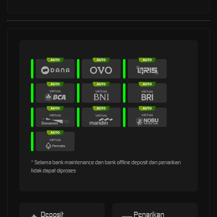
* Selama bank maintenance dan bank offline deposit dan penarikan
tidak dapat diproses
Deposit
Penarikan