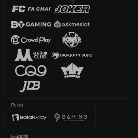
Poker
E-Sports