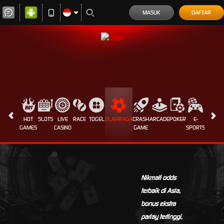
MASUK
DAFTAR
HOT
SLOTS
LIVE
RACE
TOGEL
OLAHRAGA
CRASH
ARCADE
POKER
E-
PROMO
GAMES
CASINO
GAME
SPORTS
Nikmati odds
terbaik di Asia,
bonus ekstra
parlay tertinggi,