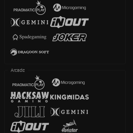
Arcade