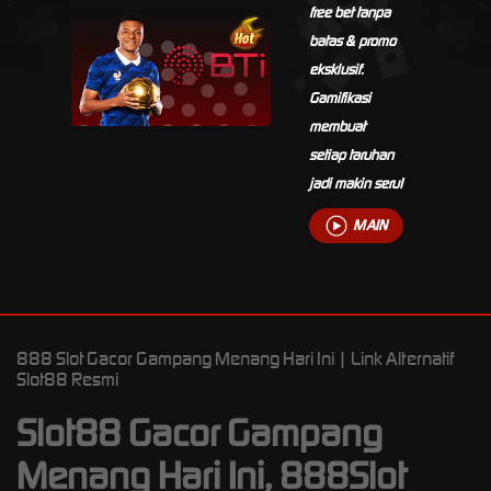
free bet tanpa
batas & promo
eksklusif.
Gamifikasi
membuat
setiap taruhan
jadi makin seru!
MAIN
888 Slot Gacor Gampang Menang Hari Ini | Link Alternatif
Slot88 Resmi
Slot88 Gacor Gampang
Menang Hari Ini, 888Slot